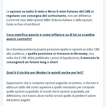
Le
opzioni su indici E-mini e Micro E-mini Futures del CME si
regolano con consegna del sottostante
, non per differenza
(come nel caso delle opzioni MIBO di Borsa Italiana o delle opzioni
Eurex su Dax e EuroStoxx).
Cosa significa questo e come influisce su di lei se scambia
questi contratti?
Se si dovesse portare la propria posizione aperta in opzioni su indici CME
alla scadenza, e
quella posizione si trovasse
in the money
, una
volta che il CME abbia pubblicato i prezzi di liquidazione,
il mercato le
consegnerà un future long o short
.
Qual è il rischio per iBroker (e quindi anche per lei)?
Supponiamo che si comprino opzioni pagando un premio, e che non si
abbia un saldo del conto superiore a quello necessario per comprare
quelle opzioni acquistate. Si ricordi che le opzioni acquistate, per
definizione, non hanno alcun rischio se non quello di perdere il valore
del premio pagato.